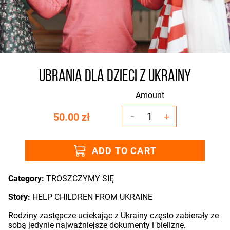
UBRANIA DLA DZIECI Z UKRAINY
Amount
-
1
50.00 zł
+
ADD TO CART
Category:
TROSZCZYMY SIĘ
Story:
HELP CHILDREN FROM UKRAINE
Rodziny zastępcze uciekając z Ukrainy często zabierały ze
sobą jedynie najważniejsze dokumenty i bieliznę.