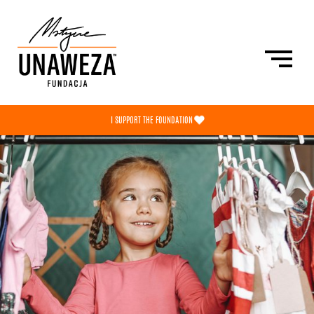
/
I SUPPORT THE FOUNDATION
PRZEKAŻ 1,5%
THE FOUNDATION
NEWS
SHOP
PL
ENG