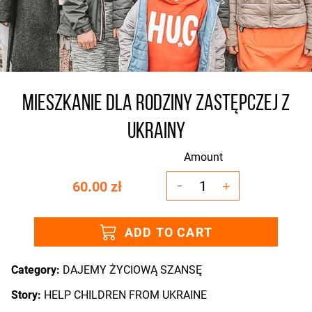
MIESZKANIE DLA RODZINY ZASTĘPCZEJ Z
UKRAINY
Amount
-
1
60.00 zł
+
ADD TO CART
Category:
DAJEMY ŻYCIOWĄ SZANSĘ
Story:
HELP CHILDREN FROM UKRAINE