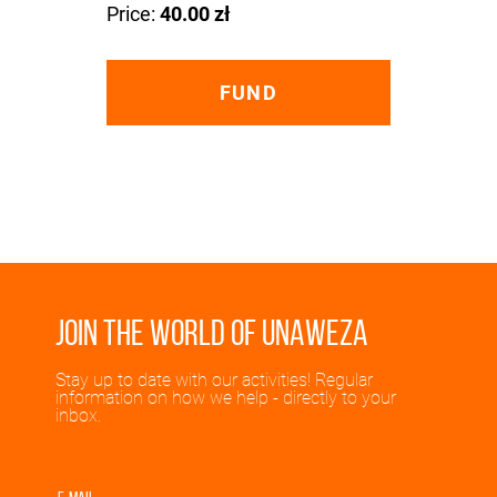
Price:
40.00 zł
FUND
Join the world of UNAWEZA
Stay up to date with our activities! Regular
information on how we help - directly to your
inbox.