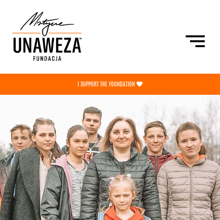
/
I SUPPORT THE FOUNDATION
PRZEKAŻ 1,5%
THE FOUNDATION
NEWS
SHOP
PL
ENG