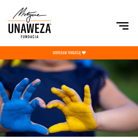
/
WSPIERAM FUNDACJĘ
PRZEKAŻ 1,5%
O FUNDACJI
AKTUALNOŚCI
SKLEP
PL
ENG