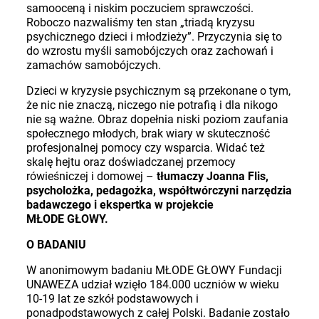
samooceną i niskim poczuciem sprawczości.
Roboczo nazwaliśmy ten stan „triadą kryzysu
psychicznego dzieci i młodzieży”. Przyczynia się to
do wzrostu myśli samobójczych oraz zachowań i
zamachów samobójczych.
Dzieci w kryzysie psychicznym są przekonane o tym,
że nic nie znaczą, niczego nie potrafią i dla nikogo
nie są ważne. Obraz dopełnia niski poziom zaufania
społecznego młodych, brak wiary w skuteczność
profesjonalnej pomocy czy wsparcia. Widać też
skalę hejtu oraz doświadczanej przemocy
rówieśniczej i domowej
–
tłumaczy Joanna Flis,
psycholożka, pedagożka, współtwórczyni narzędzia
badawczego i ekspertka w projekcie
MŁODE GŁOWY.
O BADANIU
W anonimowym badaniu MŁODE GŁOWY Fundacji
UNAWEZA udział wzięło 184.000 uczniów w wieku
10-19 lat ze szkół podstawowych i
ponadpodstawowych z całej Polski. Badanie zostało