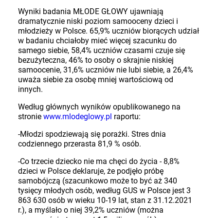
Wyniki badania MŁODE GŁOWY ujawniają
dramatycznie niski poziom samooceny dzieci i
młodzieży w Polsce. 65,9% uczniów biorących udział
w badaniu chciałoby mieć więcej szacunku do
samego siebie, 58,4% uczniów czasami czuje się
bezużyteczna, 46% to osoby o skrajnie niskiej
samoocenie, 31,6% uczniów nie lubi siebie, a 26,4%
uważa siebie za osobę mniej wartościową od
innych.
Według głównych wyników opublikowanego na
stronie
www.mlodeglowy.pl
raportu:
-Młodzi spodziewają się porażki. Stres dnia
codziennego przerasta 81,9 % osób.
-Co trzecie dziecko nie ma chęci do życia - 8,8%
dzieci w Polsce deklaruje, że podjęło próbę
samobójczą (szacunkowo może to być aż 340
tysięcy młodych osób, według GUS w Polsce jest 3
863 630 osób w wieku 10-19 lat, stan z 31.12.2021
r.), a myślało o niej 39,2% uczniów (można