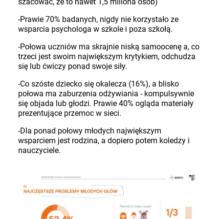
szacować, że to nawet 1,5 miliona osób)
-Prawie 70% badanych, nigdy nie korzystało ze
wsparcia psychologa w szkole i poza szkołą.
-Połowa uczniów ma skrajnie niską samoocenę a, co
trzeci jest swoim największym krytykiem, odchudza
się lub ćwiczy ponad swoje siły.
-Co szóste dziecko się okalecza (16%), a blisko
połowa ma zaburzenia odżywiania - kompulsywnie
się objada lub głodzi. Prawie 40% ogląda materiały
prezentujące przemoc w sieci.
-Dla ponad połowy młodych największym
wsparciem jest rodzina, a dopiero potem koledzy i
nauczyciele.