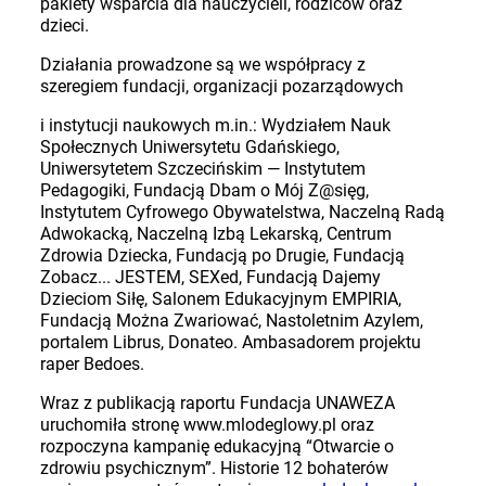
pakiety wsparcia dla nauczycieli, rodziców oraz
dzieci.
Działania prowadzone są we współpracy z
szeregiem fundacji, organizacji pozarządowych
i instytucji naukowych m.in.: Wydziałem Nauk
Społecznych Uniwersytetu Gdańskiego,
Uniwersytetem Szczecińskim — Instytutem
Pedagogiki, Fundacją Dbam o Mój Z@sięg,
Instytutem Cyfrowego Obywatelstwa, Naczelną Radą
Adwokacką, Naczelną Izbą Lekarską, Centrum
Zdrowia Dziecka, Fundacją po Drugie, Fundacją
Zobacz... JESTEM, SEXed, Fundacją Dajemy
Dzieciom Siłę, Salonem Edukacyjnym EMPIRIA,
Fundacją Można Zwariować, Nastoletnim Azylem,
portalem Librus, Donateo. Ambasadorem projektu
raper Bedoes.
Wraz z publikacją raportu Fundacja UNAWEZA
uruchomiła stronę www.mlodeglowy.pl oraz
rozpoczyna kampanię edukacyjną “Otwarcie o
zdrowiu psychicznym”. Historie 12 bohaterów