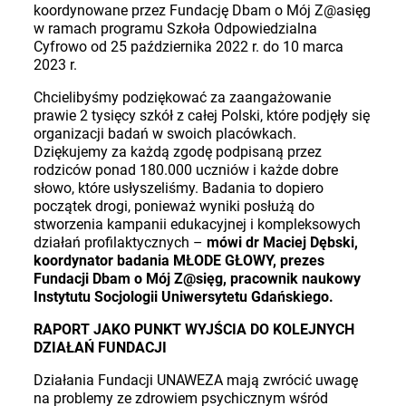
koordynowane przez Fundację Dbam o Mój Z@asięg
w ramach programu Szkoła Odpowiedzialna
Cyfrowo od 25 października 2022 r. do 10 marca
2023 r.
Chcielibyśmy podziękować za zaangażowanie
prawie 2 tysięcy szkół z całej Polski, które podjęły się
organizacji badań w swoich placówkach.
Dziękujemy za każdą zgodę podpisaną przez
rodziców ponad 180.000 uczniów i każde dobre
słowo, które usłyszeliśmy. Badania to dopiero
początek drogi, ponieważ wyniki posłużą do
stworzenia kampanii edukacyjnej i kompleksowych
działań profilaktycznych
–
mówi dr Maciej Dębski,
koordynator badania MŁODE GŁOWY, prezes
Fundacji Dbam o Mój Z@sięg, pracownik naukowy
Instytutu Socjologii Uniwersytetu Gdańskiego.
RAPORT JAKO PUNKT WYJŚCIA DO KOLEJNYCH
DZIAŁAŃ FUNDACJI
Działania Fundacji UNAWEZA mają zwrócić uwagę
na problemy ze zdrowiem psychicznym wśród