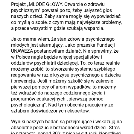
Projekt
„
MŁODE GŁOWY. Otwarcie o zdrowiu
psychicznym” powstał po to, żeby usłyszeć głos
naszych dzieci. Żeby same mogły się wypowiedzieć:
co myślą o sobie, z czym mają największe problemy,
a przede wszystkim gdzie szukają wsparcia.
Jako mama wiem, że stan zdrowia psychicznego
młodych jest alarmujący. Jako prezeska Fundacji
UNAWEZA postanowiłam działać. Nie sprawimy, że
w Polsce nagle będzie więcej specjalistów i
oddziałów psychiatrii dziecięcej. To, co teraz realnie
możemy zrobić, to stworzenie systemu szybkiego
reagowania w razie kryzysu psychicznego u dziecka
i prewencja. Jeśli możemy szkolić się w zakresie
pierwszej pomocy ofiarom wypadków, to możemy
też wdrażać do naszego codziennego życia i
programów edukacyjnych
„
pierwszą pomoc
psychologiczną”. Nad tym obecnie pracujemy ze
sztabem doświadczonych ekspertów.
Wyniki naszych badań są przejmujące i wskazują na
absolutne poczucie bezradności wśród dzieci. Stres
je przerasta, ponad 80% z nich w sytuacji kłopotliwej