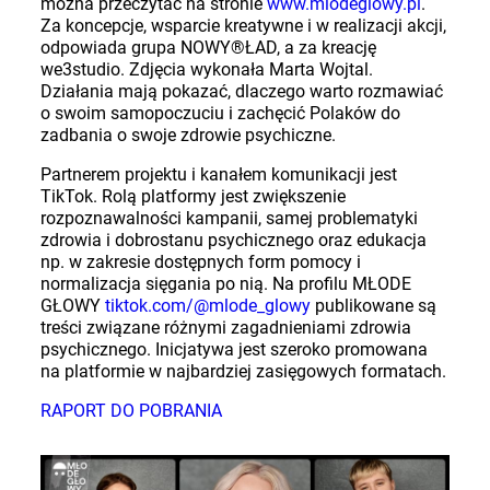
można przeczytać na stronie
www.mlodeglowy.pl
.
Za koncepcje, wsparcie kreatywne i w realizacji akcji,
odpowiada grupa NOWY®️ŁAD, a za kreację
we3studio. Zdjęcia wykonała Marta Wojtal.
Działania mają pokazać, dlaczego warto rozmawiać
o swoim samopoczuciu i zachęcić Polaków do
zadbania o swoje zdrowie psychiczne.
Partnerem projektu i kanałem komunikacji jest
TikTok. Rolą platformy jest zwiększenie
rozpoznawalności kampanii, samej problematyki
zdrowia i dobrostanu psychicznego oraz edukacja
np. w zakresie dostępnych form pomocy i
normalizacja sięgania po nią. Na profilu MŁODE
GŁOWY
tiktok.com/@mlode_glowy
publikowane są
treści związane różnymi zagadnieniami zdrowia
psychicznego. Inicjatywa jest szeroko promowana
na platformie w najbardziej zasięgowych formatach.
RAPORT DO POBRANIA