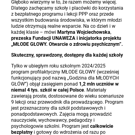
Głęboko wierzymy w to, że razem możemy więcej.
Dlatego zachęcamy szkoły i placówki do korzystania
z bezpłatnego programu i lekcji PPP oraz przede
wszystkim budowania środowiska, w którym młodzi
ludzie otrzymują realne wsparcie. Na co dzień i w
każdej klasie – mówi
Martyna Wojciechowska
,
prezeska Fundacji UNAWEZA i inicjatorka projektu
„MŁODE GŁOWY. Otwarcie o zdrowiu psychicznym”.
Skuteczny, sprawdzony, dostępny dla każdej szkoły
Tylko w ubiegłym roku szkolnym 2024/2025
program profilaktyczny MŁODE GŁOWY (wcześniej
funkcjonujący pod nazwą „Godzina dla MŁODYCH
GŁÓW”) objął zasięgiem ponad
1,2 mln uczniów w
niemal 4 tys. szkół w całej Polsce
. Materiały
zawierają proste, dostosowane do wieku scenariusze
9 lekcji oraz przewodnik dla prowadzącego. Program
jest przeznaczony dla szkół podstawowych i
ponadpodstawowych. Zajęcia mogą prowadzić
nauczyciele, wychowawcy, pedagodzy i
psychologowie szkolni. Program jest
całkowicie
bezpłatny
i gotowy do wdrożenia od razu po