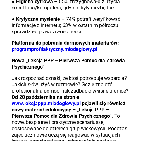
●
Higiena cyfrowa
– 65% zrezygnowało z użycia
smartfona/komputera, gdy nie były niezbędne.
●
Krytyczne myślenie
– 74% potrafi weryfikować
informacje z internetu; 63% w ostatnim półroczu
sprawdzało prawdziwość treści.
Platforma do pobrania darmowych materiałów:
programprofilaktyczny.mlodeglowy.pl
Nowa „Lekcja PPP – Pierwsza Pomoc dla Zdrowia
Psychicznego”
Jak rozpoznać oznaki, że ktoś potrzebuje wsparcia?
Jakich słów użyć w rozmowie? Gdzie znaleźć
profesjonalną pomoc i jak zadbać o własne granice?
Od 20 października na stronie
www.lekcjappp.mlodeglowy.pl
pojawił się również
nowy materiał edukacyjny – „Lekcja PPP –
Pierwsza Pomoc dla Zdrowia Psychicznego”
. To
nowe, bezpłatne i praktyczne scenariusze,
dostosowane do czterech grup wiekowych. Podczas
zajęć uczniowie uczą się reagować w sytuacjach