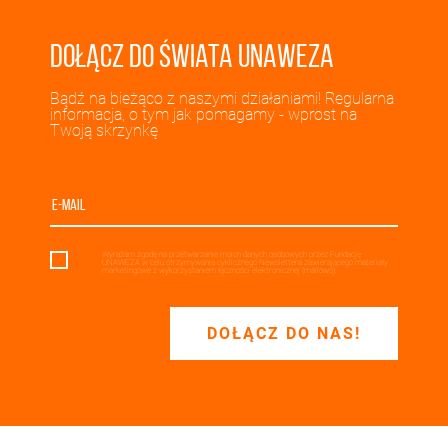
Dołącz do świata UNAWEZA
Bądź na bieżąco z naszymi działaniami! Regularna
informacja, o tym jak pomagamy - wprost na
Twoją skrzynkę
Wyrażam zgodę na przetwarzanie moich danych osobowych przez Fundację
UNAWEZA w celu otrzymywania cyklicznego Newslettera zawierającego materiały
marketingowe z wykorzystaniem łączności elektronicznej (mailowo).
DOŁĄCZ DO NAS!