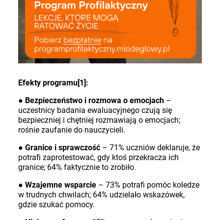
Efekty programu[1]:
●
Bezpieczeństwo i rozmowa o emocjach
–
uczestnicy badania ewaluacyjnego czują się
bezpieczniej i chętniej rozmawiają o emocjach;
rośnie zaufanie do nauczycieli.
●
Granice i sprawczość
– 71% uczniów deklaruje, że
potrafi zaprotestować, gdy ktoś przekracza ich
granice; 64% faktycznie to zrobiło.
●
Wzajemne wsparcie
– 73% potrafi pomóc koledze
w trudnych chwilach; 64% udzielało wskazówek,
gdzie szukać pomocy.