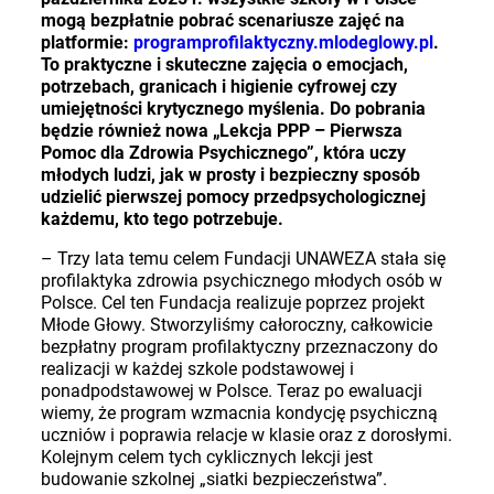
mogą bezpłatnie pobrać scenariusze zajęć na
platformie:
programprofilaktyczny.mlodeglowy.pl
.
To praktyczne i skuteczne zajęcia o emocjach,
potrzebach, granicach i higienie cyfrowej czy
umiejętności krytycznego myślenia. Do pobrania
będzie również nowa „Lekcja PPP – Pierwsza
Pomoc dla Zdrowia Psychicznego”, która uczy
młodych ludzi, jak w prosty i bezpieczny sposób
udzielić pierwszej pomocy przedpsychologicznej
każdemu, kto tego potrzebuje.
– Trzy lata temu celem Fundacji UNAWEZA stała się
profilaktyka zdrowia psychicznego młodych osób w
Polsce. Cel ten Fundacja realizuje poprzez projekt
Młode Głowy. Stworzyliśmy całoroczny, całkowicie
bezpłatny program profilaktyczny przeznaczony do
realizacji w każdej szkole podstawowej i
ponadpodstawowej w Polsce. Teraz po ewaluacji
wiemy, że program wzmacnia kondycję psychiczną
uczniów i poprawia relacje w klasie oraz z dorosłymi.
Kolejnym celem tych cyklicznych lekcji jest
budowanie szkolnej „siatki bezpieczeństwa”.