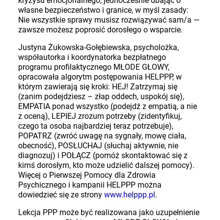
kryzysu emocjonalnego, jednocześnie dbając o
własne bezpieczeństwo i granice, w myśl zasady:
Nie wszystkie sprawy musisz rozwiązywać sam/a —
zawsze możesz poprosić dorosłego o wsparcie.
Justyna Żukowska-Gołębiewska, psycholożka,
współautorka i koordynatorka bezpłatnego
programu profilaktycznego MŁODE GŁOWY,
opracowała algorytm postępowania HELPPP, w
którym zawierają się kroki: HEJ! Zatrzymaj się
(zanim podejdziesz – złap oddech, uspokój się),
EMPATIA ponad wszystko (podejdź z empatią, a nie
z oceną), LEPIEJ zrozum potrzeby (zidentyfikuj,
czego ta osoba najbardziej teraz potrzebuje),
POPATRZ (zwróć uwagę na sygnały, mowę ciała,
obecność), POSŁUCHAJ (słuchaj aktywnie, nie
diagnozuj) i POŁĄCZ (pomóż skontaktować się z
kimś dorosłym, kto może udzielić dalszej pomocy).
Więcej o Pierwszej Pomocy dla Zdrowia
Psychicznego i kampanii HELPPP można
dowiedzieć się ze strony
www.helppp.pl
.
Lekcja PPP może być realizowana jako uzupełnienie