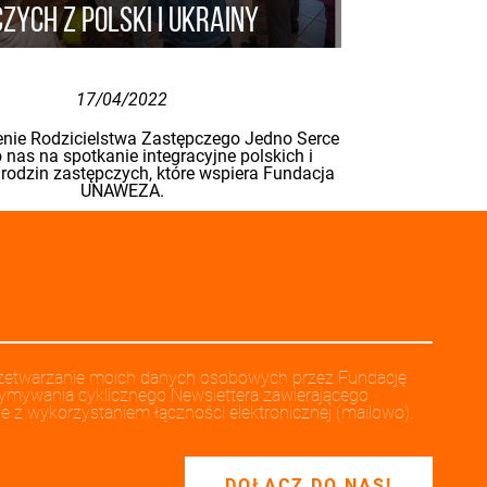
zych z Polski i Ukrainy
17/04/2022
nie Rodzicielstwa Zastępczego Jedno Serce
 nas na spotkanie integracyjne polskich i
 rodzin zastępczych, które wspiera Fundacja
UNAWEZA.
etwarzanie moich danych osobowych przez Fundację
mywania cyklicznego Newslettera zawierającego
e z wykorzystaniem łączności elektronicznej (mailowo).
DOŁĄCZ DO NAS!