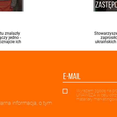
zastępc
 tu znalazły
Stowarzysze
czy jedno -
zaprosiło
oznajcie ich
ukraińskich
Wyrażam zgodę na prz
UNAWEZA w celu otrzy
materiały marketingow
arna informacja, o tym