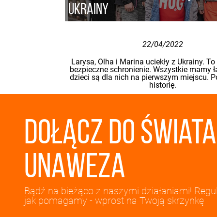
Ukrainy
22/04/2022
Larysa, Olha i Marina uciekły z Ukrainy. To
bezpieczne schronienie. Wszystkie mamy łą
dzieci są dla nich na pierwszym miejscu. P
historię.
Dołącz do świata
UNAWEZA
Bądź na bieżąco z naszymi działaniami! Regul
jak pomagamy - wprost na Twoją skrzynkę