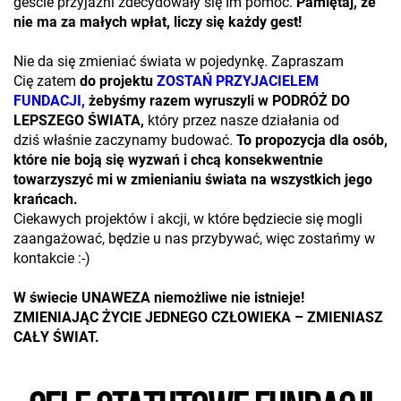
geście przyjaźni zdecydowały się Im pomóc.
Pamiętaj, że
nie ma za małych wpłat, liczy się każdy gest!
Nie da się zmieniać świata w pojedynkę. Zapraszam
Cię zatem
do projektu
ZOSTAŃ PRZYJACIELEM
FUNDACJI,
żebyśmy razem wyruszyli w PODRÓŻ DO
LEPSZEGO ŚWIATA,
który przez nasze działania od
dziś właśnie zaczynamy budować.
To propozycja dla osób,
które nie boją się wyzwań i chcą konsekwentnie
towarzyszyć mi w zmienianiu świata na wszystkich jego
krańcach.
Ciekawych projektów i akcji, w które będziecie się mogli
zaangażować, będzie u nas przybywać, więc zostańmy w
kontakcie :-)
W świecie UNAWEZA niemożliwe nie istnieje!
ZMIENIAJĄC ŻYCIE JEDNEGO CZŁOWIEKA – ZMIENIASZ
CAŁY ŚWIAT.