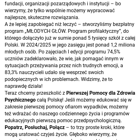
fundacji, organizacji pozarządowych i instytucji – bo
wierzymy, że tylko wspólnie możemy wypracować
najlepsze, skuteczne rozwiązania.
A że lepiej zapobiegać niż leczyć – stworzyliśmy bezpłatny
program „MŁODYCH GŁÓW. Program profilaktyczny”, do
którego dołączyło już w sumie ponad 5 tysięcy szkół z całej
Polski. W 2024/2025 w jego zasięgu jest ponad 1,2 miliona
młodych osób. Po zajęciach I edycji programu 74,5%
uczniów zadeklarowało, że wie, jak pomagać innym w
sytuacjach przeżywania przez nich trudnych emocji, a
83,3% nauczycieli udało się wesprzeć swoich
podopiecznych w ich problemach. Widzimy, że to
naprawdę działa!
Teraz chcemy przeszkolić z
Pierwszej Pomocy dla Zdrowia
Psychicznego
całą Polskę! Jeśli możemy edukować się w
zakresie pierwszej pomocy ofiarom wypadków, możemy
też wdrażać do naszego codziennego życia i programów
edukacyjnych pierwszą pomoc przedpsychologiczną.
Popatrz, Posłuchaj, Połącz
– to trzy proste kroki, które
mogą uratować czyjeś życie. Głęboko wierzymy, że